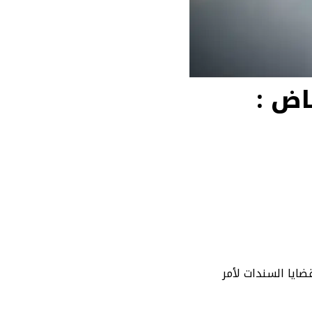
اض :
ايا السندات لأمر