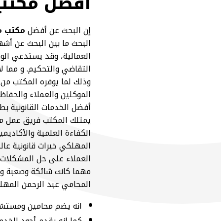
أفضل مكتب 
إن البحث عن أفضل
مكتب م
البحث ما بين البحث عن أشه
العمالية، وقد يستدعي الو
التقاضي والتحكيم. و مما 
وذلك لما يوفره المكتب من 
الموكلين والعملاء والحفا
أفضل الخدمات القانونية بط
يمتلك المكتب فريق عمل مت
الكفاءة العلمية والأكاديم
المهلكي خبرات قانونية عال
العملاء على حل المشكلات ا
مهما كانت شائكة وصعبة وتق
المحامي عبد الرحمن المهل
انه يضم محامين ومستشار
كما انه يقدم أجود الخدما