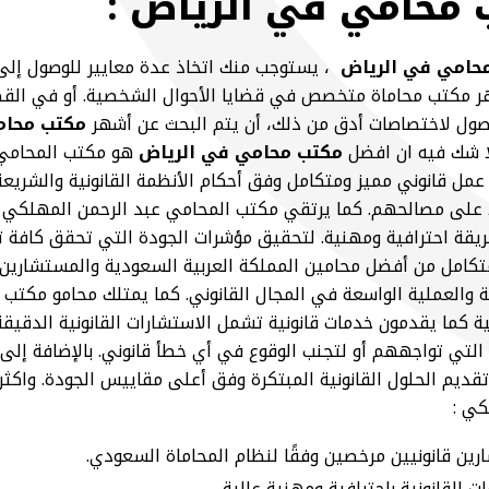
محامي في الرياض :
حامي في الرياض
، يستوجب منك اتخاذ عدة معايير للوصول إلى 
ر مكتب محاماة متخصص في قضايا الأحوال الشخصية. أو في القضايا
صول لاختصاصات أدق من ذلك، أن يتم البحث عن أشهر
مكتب محام
لا شك فيه ان افضل
مكتب محامي في الرياض
هو مكتب المحامي 
عمل قانوني مميز ومتكامل وفق أحكام الأنظمة القانونية والشريعة
ظ على مصالحهم. كما يرتقي مكتب المحامي عبد الرحمن المهلكي با
ريقة احترافية ومهنية. لتحقيق مؤشرات الجودة التي تحقق كافة ت
كامل من أفضل محامين المملكة العربية السعودية والمستشارين ا
ية والعملية الواسعة في المجال القانوني. كما يمتلك محامو مكتب
ية كما يقدمون خدمات قانونية تشمل الاستشارات القانونية الدقيق
لتي تواجههم أو لتجنب الوقوع في أي خطأ قانوني. بالإضافة إلى مع
ديم الحلول القانونية المبتكرة وفق أعلى مقاييس الجودة. واكثر
كي :
ين قانونيين مرخصين وفقًا لنظام المحاماة السعودي.
ت القانونية باحترافية ومهنية عالية.