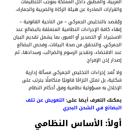
العربية، والمطبق داخل المملكة بموجب التنظيمات
والقرارات الصادرة عن هيئة الزكاة والضريبة والجمارك.
ويُقصد بالتخليص الجمركي – من الناحية القانونية –
إنهاء كافة الإجراءات النظامية المتعلقة بالبضائع عند
الاستيراد أو التصدير أو العبور، بما يشمل تقديم البيان
الجمركي، والتحقق من صحة البيانات، وفحص البضائع
عند الاقتضاء، وتقدير الرسوم والضرائب، وسدادها، ثم
إصدار إذن الإفراج.
ولا تُعد إجراءات التخليص الجمركي مسألة إدارية
شكلية، بل تمثل التزامًا قانونيًا متكاملًا يترتب على
الإخلال به مسؤولية نظامية وفق أحكام النظام.
يمكنك التعرف أيضا على:
التعويض عن تلف
البضائع في الشحن البحري
أولاً: الأساس النظامي