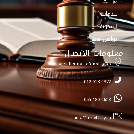
من نحن
خدماتنا
المدونة
تواصل معنا
معلومات الأتصال
مكة, المملكة العربية السعودية
0372 528 012
0623 180 055
info@almehleky.sa