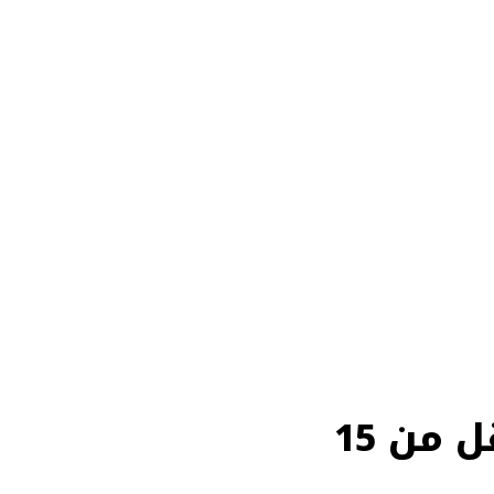
إجراءات إصدار هوية وطنية للتابعين أقل من 15