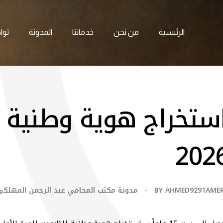
الرئيسية
من نحن
خدماتنا
المدونة
توا
تخراج هوية وطنية لل
AHMED9291AME
BY
مدونة مكتب المحامي عبد الرحمن المهلكي