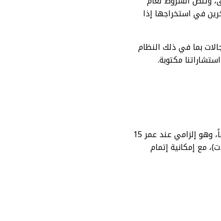
 للمرة الأولى، وتنصّ الشروط لعام
على المتأخرين في استخراجها إذا
ات بما في ذلك النظام
ستشاراتنا مكتوبة.
يمكن استخراج هوية وطنية للتابعين (السعوديين) عبر منصة أبشر للأبناء من سن 6 إلى 19 عاماً، وهو إلزامي عند عمر 15
، مع إمكانية إتمام