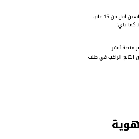
أعلنت هيئة الأحوال المدنية السعودية عن تحديدها لمجموعة شروط استخراج هوية وطنية للتابعين أقل من 15 عام،
 كما يلي:
ر منصة أبشر.
 التابع الراغب في طلب
هوية