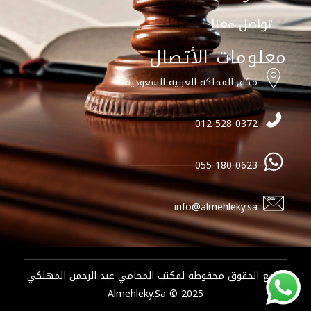
تواصل معنا
معلومات الأتصال
مكة, المملكة العربية السعودية
0372 528 012
0623 180 055
info@almehleky.sa
جميع الحقوق محفوظة لمكتب المحامي عبد الرحمن المهلكي
2025 © Almehleky.sa