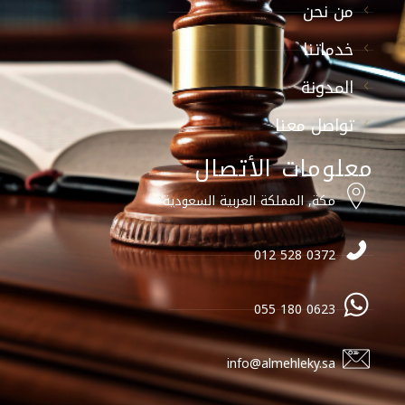
من نحن
خدماتنا
المدونة
تواصل معنا
معلومات الأتصال
مكة, المملكة العربية السعودية
0372 528 012
0623 180 055
info@almehleky.sa