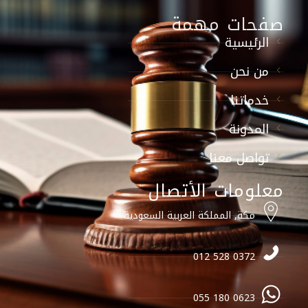
صفحات مهمة
الرئيسية
من نحن
خدماتنا
المدونة
تواصل معنا
معلومات الأتصال
مكة, المملكة العربية السعودية
0372 528 012
0623 180 055