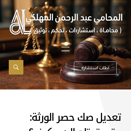
اطلب استشارة
تعديل صك حصر الورثة: