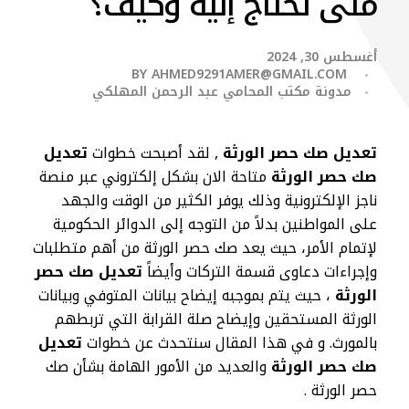
متى تحتاج إليه وكيف؟
أغسطس 30, 2024
BY
AHMED9291AMER@GMAIL.COM
مدونة مكتب المحامي عبد الرحمن المهلكي
تعديل صك حصر الورثة
, لقد أصبحت خطوات
تعديل
صك حصر الورثة
متاحة الان بشكل إلكتروني عبر منصة
ناجز الإلكترونية وذلك يوفر الكثير من الوقت والجهد
على المواطنين بدلاً من التوجه إلى الدوائر الحكومية
لإتمام الأمر، حيث يعد صك حصر الورثة من أهم متطلبات
وإجراءات دعاوى قسمة التركات وأيضاً
تعديل صك حصر
الورثة
، حيث يتم بموجبه إيضاح بيانات المتوفي وبيانات
الورثة المستحقين وإيضاح صلة القرابة التي تربطهم
بالمورث. و في هذا المقال سنتحدث عن خطوات
تعديل
صك حصر الورثة
والعديد من الأمور الهامة بشأن صك
حصر الورثة .