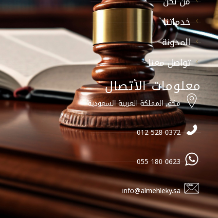
من نحن
خدماتنا
المدونة
تواصل معنا
معلومات الأتصال
مكة, المملكة العربية السعودية
0372 528 012
0623 180 055
info@almehleky.sa