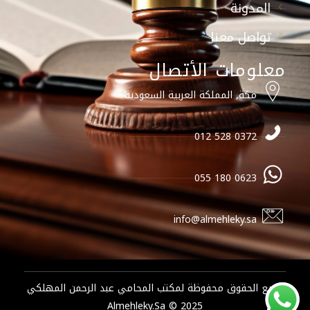
المدونة
تواصل معنا
معلومات الأتصال
مكة, المملكة العربية السعودية
0372 528 012
0623 180 055
info@almehleky.sa
جميع الحقوق محفوظة لمكتب المحامي عبد الرحمن المهلكي
2025 © Almehleky.sa