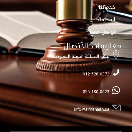
خدماتنا
المدونة
تواصل معنا
معلومات الأتصال
مكة, المملكة العربية السعودية
0372 528 012
0623 180 055
info@almehleky.sa