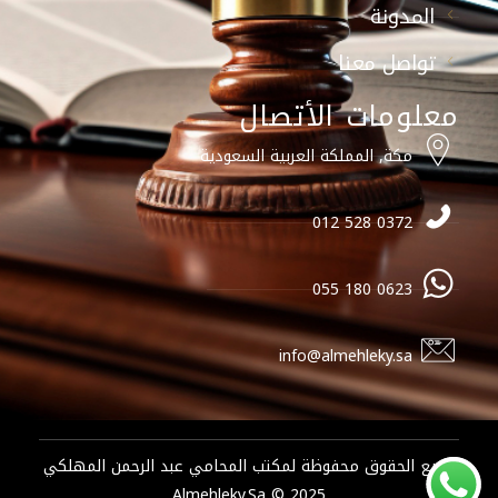
المدونة
تواصل معنا
معلومات الأتصال
مكة, المملكة العربية السعودية
0372 528 012
0623 180 055
info@almehleky.sa
جميع الحقوق محفوظة لمكتب المحامي عبد الرحمن المهلكي
2025 © Almehleky.sa