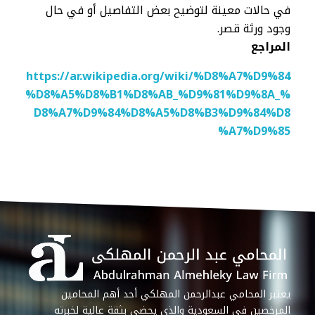
في حالات معينة لتوضيح بعض التفاصيل أو في حال
وجود ورثة قصر.
المراجع
https://ar.wikipedia.org/wiki/%D8%A7%D9%84
%D8%A5%D8%B1%D8%AB_%D9%81%D9%8A_%
D8%A7%D9%84%D8%A5%D8%B3%D9%84%D8
%A7%D9%85
يعتبر المحامي عبدالرحمن المهلكي أحد أهم المحامين
المرخصين في السعودية والذي يحضى بثقة عالية لخبرته