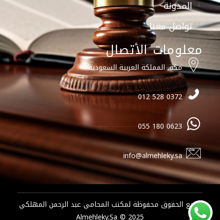
المدونة
تواصل معنا
معلومات الأتصال
مكة, المملكة العربية السعودية
0372 528 012
0623 180 055
info@almehleky.sa
جميع الحقوق محفوظة لمكتب المحامي عبد الرحمن المهلكي
2025 © Almehleky.sa