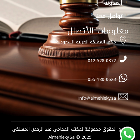
المدونة
تواصل معنا
معلومات الأتصال
مكة, المملكة العربية السعودية
0372 528 012
0623 180 055
info@almehleky.sa
جميع الحقوق محفوظة لمكتب المحامي عبد الرحمن المهلكي
2025 © Almehleky.sa