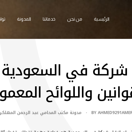
الرئيسية
من نحن
خدماتنا
المدونة
توا
شركة في السعودية 
قوانين واللوائح المعمو
AHMED9291AME
BY
مدونة مكتب المحامي عبد الرحمن المهلكي