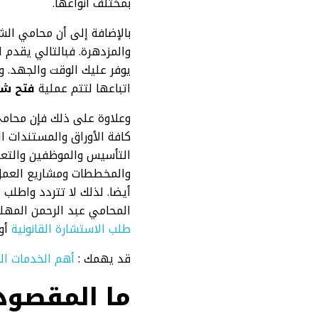
بمختلف أنواعها.
بالإضافة إلى أن محامي الش
والمزدهرة. فبالتالي يقدم
يوفر عليك الوقت والجهد. 
اتباعها لتتم عملية
فتح شر
وعلاوة على ذلك فإن محامي 
كافة الأوراق والمستندات ا
التأسيس والموظفين والتعا
والمخططات ومشاريع العمل. 
أيضا. لذلك لا تتردد واطل
المحامي عبد الرحمن المهل
طلب الاستشارة القانونية
أون
قد يهمك :
أهم الخدمات ال
ما المقصود