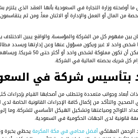
ا أوضحته وزارة التجارة في السعودية بأنها العقد الذي يلتزم 
ة من المال أو العمل والإدارة أو الاثنان معاً. ومن ثم يتقاسمون 
 بين مفهوم كل من الشركة والمؤسسة. والواقع يبين الاختلاف ب
شخص واحد لا غير ويكون مسؤول عنها وعن إدارتها ويسدد مطالبه
الشخصي. بينما الشركة فيمكن أن تكون مملوكة
زام كل شريك بحصته المالية في الشركة.
 بتأسيس شركة في السعود
ت أبعاد وجوانب متعددة وتتطلب من أصحابها القيام بإجراءات كثي
 الصحيح. والتأكد من إكمال كافة الإجراءات القانونية الخاصة لدى
إعداد اللوائح وصياغتها وتشكيل الهيكل الأساسي للشركة. وما إل
ة قانونية لدى الجهات الحكومية في السعودية.
د الرحمن المهلكي
أفضل محامي في مكة المكرمة
يحظي بخبرة و