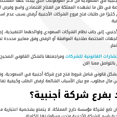
نبية في السعودية من أكثر الموضوعات التي يبحث عنها المستثمر
ة في ظل ما تشهده المملكة من انفتاح اقتصادي واسع وفرص اس
عودية 2030، إلا أن كثيرًا من طلبات فتح فروع الشركات الأجنبية تُرفض بسبب عد
ية.
أجنبي، إلى جانب نظام الشركات السعودي ولوائحهما التنفيذية، إج
 الجهات المختصة صلاحية الموافقة أو الرفض وفق معايير محددة ت
ار.
شارات القانونية للشركات
ومراجعتها بالشكل القانوني الصحيح
التواصل معنا الان.
شكل قانوني شامل شروط فتح فرع شركة أجنبية في السعودية، و
س مال مطلوب، مع بيان الأسباب الشائعة لرفض الطلب وكيفية تفاد
 بفرع شركة أجنبية؟
ان تابع لشركة مؤسسة خارج المملكة، لا يتمتع بشخصية اعتبارية م
ة باسم الشركة الأجنبية وتحت مسؤوليتها الكاملة.