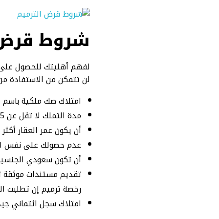
شروط قرض 
لفهم أهليتك للحصول على ه
لن تتمكن من الاستفادة من 
امتلاك صك ملكية باسم الم
مدة التملك لا تقل عن 5 سنوات: لضمان أن العقار بحاجة فعلًا للترميم.
أن يكون عمر العقار أكثر من 5 سنوات: شرط أساسي يُثبت أحقية 
عدم حصولك على نفس القرض خلال آخر 
أن تكون سعودي الجنسية
تقديم مستندات موثقة تش
رخصة ترميم إن تطلبت الب
امتلاك سجل ائتماني جيد