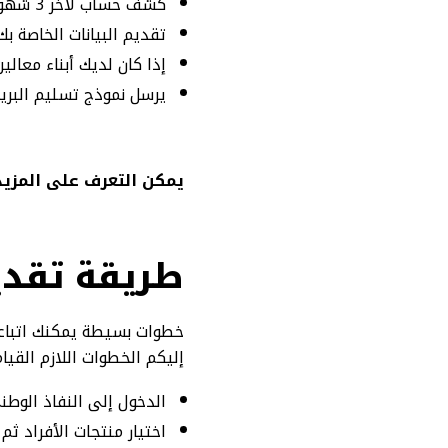
كشف حساب لآخر 3 شهور يختم ويوثق من البنك
تقديم البيانات الخاصة ب
إذا كان لديك أبناء معالين من الذكور ي
يرسل نموذج تسليم البر
يمكن التعرف على المزيد
طريقة تقدي
خطوات بسيطة يمكنك اتباعه
إليكم الخطوات اللازم القيام
الدخول إلى النفاذ الوط
اختيار منتجات الأفراد ثم 