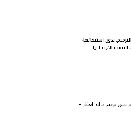
رميم. بدون استيفائها،
لتنمية الاجتماعية:
 فني يوضح حالة العقار –