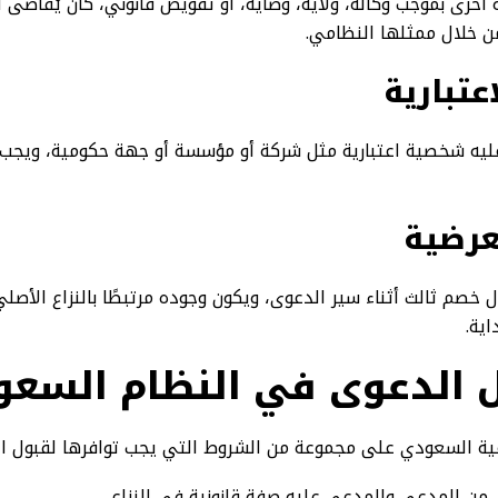
رى بموجب وكالة، ولاية، وصاية، أو تفويض قانوني، كأن يُقاضى 
من خلال ممثلها النظامي.
عتبارية
يه شخصية اعتبارية مثل شركة أو مؤسسة أو جهة حكومية، ويجب ت
عرضية
 خصم ثالث أثناء سير الدعوى، ويكون وجوده مرتبطًا بالنزاع الأصلي
اية.
 الدعوى
في النظام السعو
ية السعودي على مجموعة من الشروط التي يجب توافرها لقبول ال
 من المدعي والمدعى عليه صفة قانونية في النزاع.