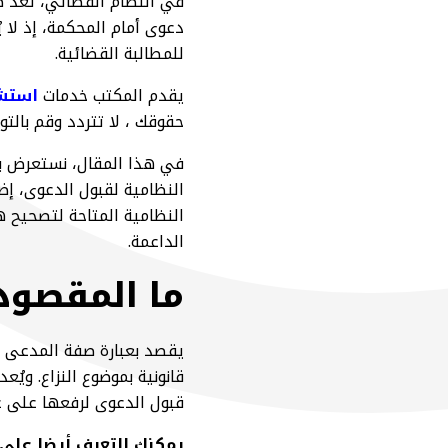
في النظام القضائي، تُعد 
دعوى أمام المحكمة، إذ لا 
للمطالبة القضائية.
يقدم المكتب خدمات
استشا
حقوقك ، لا تتردد وقم بالتوا
في هذا المقال، نستعرض با
النظامية لقبول الدعوى، إض
النظامية المتاحة لتصحيح ه
الداعمة.
ما المقصود
يقصد بعبارة صفة المدعى 
قانونية بموضوع النزاع. ويُ
قبول الدعوى لرفعها على غ
يمكنك التعرف أيضا على