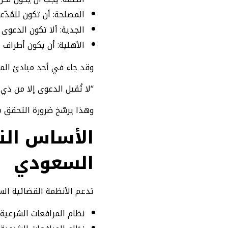
المصلحة: أن تكون للمُد
الجدية: ألا تكون الدعوى 
الأهلية: أن يكون أطراف 
وقد جاء في أحد مبادئ المح
“لا تُقبل الدعوى إلا من ذ
وهذا يرسّخ ضرورة التحقق
الأساس الن
السعودي
تدعم الأنظمة القضائية ال
نظام المرافعات الشرعية (المادة 84): “يجب على المحكمة أن تقتصر في حكمها عل