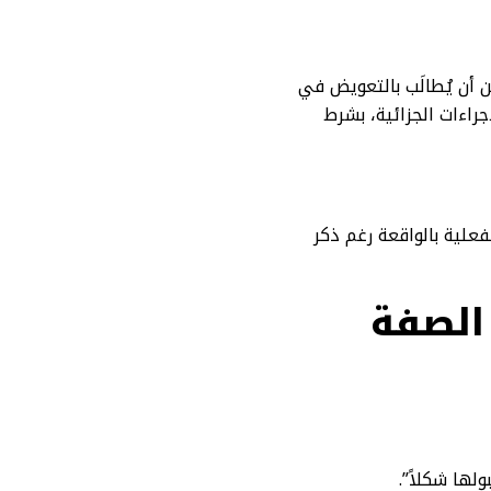
 أن يُطالَب بالتعويض في
 وصف الجريمة وفقًا لنص المادة (181) من نظام الإجراءات الجزائية، بشرط
علية بالواقعة رغم ذكر
الصفة
ها شكلاً”.