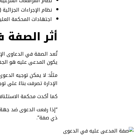
نظام المرافعات الشرعية (المادة 64): عن صحة الخصومة و
نظام الإجراءات الجزائية (المادة 181): يسمح بتعديل وصف الجريمة بشرط إبلاغ الم
اجتهادات المحكمة العلي
أثر الصفة ف
تُعد الصفة في الدعاوى الإ
يكون المدعى عليه هو الجهة
مثلًا: لا يمكن توجيه الدعو
الإدارة تصرفت بناءً على توج
كما أكدت محكمة الاستئناف 
“إذا رفعت الدعوى ضد جهة غ
ذي صفة”.