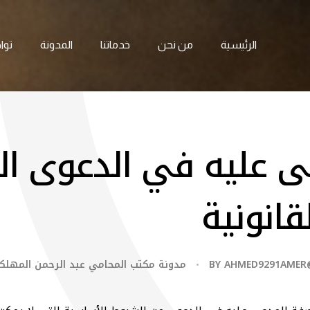
الرئيسية
من نحن
خدماتنا
المدونة
توا
 عليه في الدعوى ال
قانونية
AHMED9291AMER
BY
مدونة مكتب المحامي عبد الرحمن المهلك