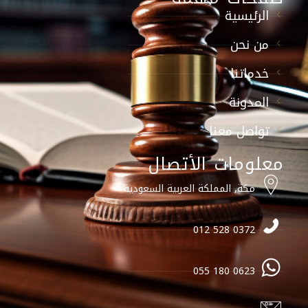
الرئيسية
من نحن
خدماتنا
المدونة
تواصل معنا
معلومات الأتصال
مكة, المملكة العربية السعودية
0372 528 012
0623 180 055