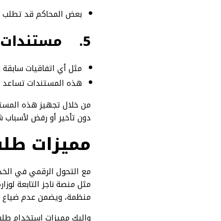
بعض المحاكم قد تطلب دف
5.
مستندات إ
مثل أي اتفاقيات سابقة بي
هذه المستندات تساعد ال
من خلال تجهيز هذه المست
دون تأخير أو رفض لأسباب ش
مميزات طلب
مع التحول الرقمي في الخد
مثل منصة ناجز التابعة لوز
منظمة، ويضمن عدم ضياع ا
وإليك مميزات استخدام طلب 