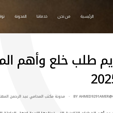
الرئيسية
من نحن
خدماتنا
المدونة
توا
م طلب خلع وأهم الم
AHMED9291AMER@
BY
مدونة مكتب المحامي عبد الرحمن المه