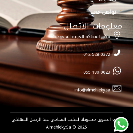
تواصل معنا
معلومات الأتصال
مكة, المملكة العربية السعودية
0372 528 012
0623 180 055
info@almehleky.sa
جميع الحقوق محفوظة لمكتب المحامي عبد الرحمن المهلكي
2025 © Almehleky.sa