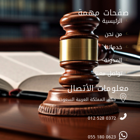
صفحات مهمة
الرئيسية
من نحن
خدماتنا
المدونة
تواصل معنا
معلومات الأتصال
مكة, المملكة العربية السعودية
0372 528 012
0623 180 055