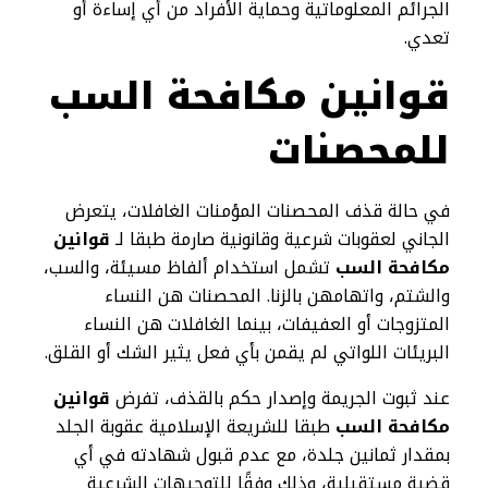
الجرائم المعلوماتية وحماية الأفراد من أي إساءة أو
تعدي.
قوانين مكافحة السب
للمحصنات
في حالة قذف المحصنات المؤمنات الغافلات، يتعرض
الجاني لعقوبات شرعية وقانونية صارمة طبقا لـ
قوانين
مكافحة السب
تشمل استخدام ألفاظ مسيئة، والسب،
والشتم، واتهامهن بالزنا. المحصنات هن النساء
المتزوجات أو العفيفات، بينما الغافلات هن النساء
البريئات اللواتي لم يقمن بأي فعل يثير الشك أو القلق.
عند ثبوت الجريمة وإصدار حكم بالقذف، تفرض
قوانين
مكافحة السب
طبقا للشريعة الإسلامية عقوبة الجلد
بمقدار ثمانين جلدة، مع عدم قبول شهادته في أي
قضية مستقبلية، وذلك وفقًا للتوجيهات الشرعية