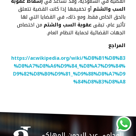
القضية في السعودية، وقد تساعد في
إسقاط
عقوبة
السب والشتم
أو تخفيفها إذا كانت القضية تتعلق
بالحق الخاص فقط. ومع ذلك، في القضايا التي لها
تأثير عام، تبقى
عقوبة السب والشتم
من اختصاص
الجهات القضائية لحماية النظام العام.
المراجع
https://ar.wikipedia.org/wiki/%D8%B1%D8%B3
%D8%A7%D8%A6%D9%84_%D8%A7%D9%84%
D9%82%D8%B0%D9%81_%D9%88%D8%A7%D9
%84%D8%B3%D8%A8