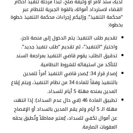
لديك سند لأمر أو وثيقة صلح، تبدأ مرحلة تنفيذ أحكام
القضاء لاسترداد أموالك بالقوة الجبرية للنظام عبر
“محكمة التنفيذ”. وإليكم إجراءات محكمة التنفيذ خطوة
بخطوة:
تقديم طلب التنفيذ: يتم الدخول إلى منصة ناجز،
واختيار “التنفيذ”، ثم تقديم “طلب تنفيذ جديد”.
تدقيق الطلب: يقوم قاضي التنفيذ بمراجعة السند
للتأكد من استيفائه للشروط النظامية.
إصدار قرار 34: يُصدر قاضي التنفيذ أمراً للمدين
بالتنفيذ وفقاً للمادة 34 من نظام التنفيذ، ويتم إبلاغ
المدين بمنحه مهلة 5 أيام للسداد.
تطبيق المادة 46 (في حال عدم السداد): إذا انتهت
مهلة الـ 5 أيام ولم يقم المدين بالسداد أو الإفصاح
عن أموال تكفي للسداد، يُعتبر مماطلاً وتُطبق بحقه
العقوبات الصارمة.