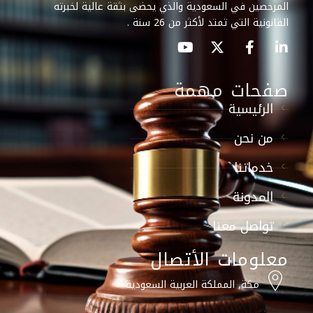
المرخصين في السعودية والذي يحضى بثقة عالية لخبرته
القانونية التي تمتد لأكثر من 26 سنة .
صفحات مهمة
الرئيسية
من نحن
خدماتنا
المدونة
تواصل معنا
معلومات الأتصال
مكة, المملكة العربية السعودية