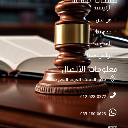
صفحات مهمة
الرئيسية
من نحن
خدماتنا
المدونة
تواصل معنا
معلومات الأتصال
مكة, المملكة العربية السعودية
0372 528 012
0623 180 055