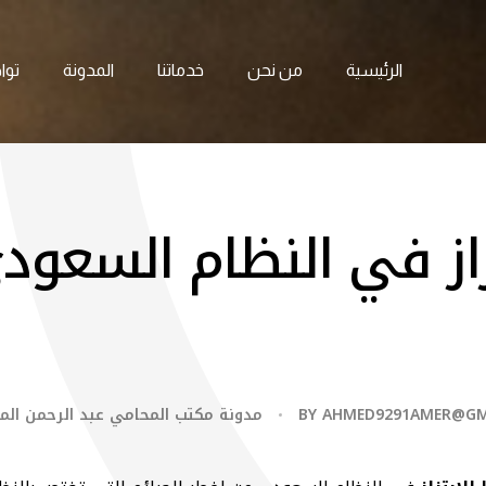
الرئيسية
من نحن
خدماتنا
المدونة
توا
زاز في النظام السعود
AHMED9291AMER@GM
BY
مدونة مكتب المحامي عبد الرحمن ال