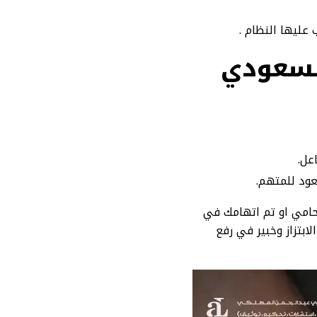
 عليها النظام .
السعودي
عل.
عود للمتهم.
محامي او تم اتهامك في
بتزاز وخبير في رفع