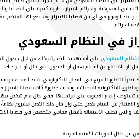
الابتزاز
في النظام السعودي من اخطر الجرائم التي تختص بالنظر 
نائية في السعودية. ولجرائم الابتزاز خطورة كبيرة على الضحايا وا
بير عند الوقوع في أي من
قضايا الابتزاز
وقد ضع لها المنظم عقو
ذه الجرائم.
زاز في النظام السعودي
النظام السعودي
على أنه تهديد الضحية وذلك من اجل حصول المب
مل. او الامتناع عن القيام بعمل أو الحصول على مال أو غير ذلك.
لك نظراً للتطور السريع في المجال التكنولوجي، فقد أصبحت جريمة الا
وبالطرق الالكترونية المختلفة. وبسبب خطورة كافة قضايا الابتزاز
ئم تستوجب إيقاع العقوبة على مرتكبيها. ففي حال قام شخص بتهدي
و الامتناع عن القيام بفعل حتى وإن كان ذلك الفعل مشروع نظاماً، ف
. والتي تطلب الاستعانة بأفضل محامي متخصص في قضايا الابتزاز 
ن من خلال الدوريات الأمنية القريبة.