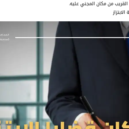
القريب من مكان المجني عليه.
لابتزاز