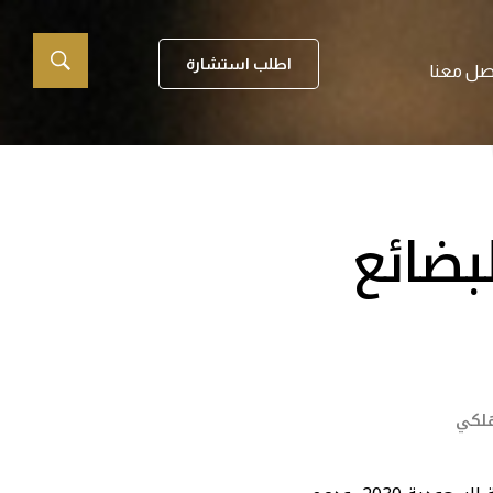
اطلب استشارة
صل معنا
بضائع
هلكي