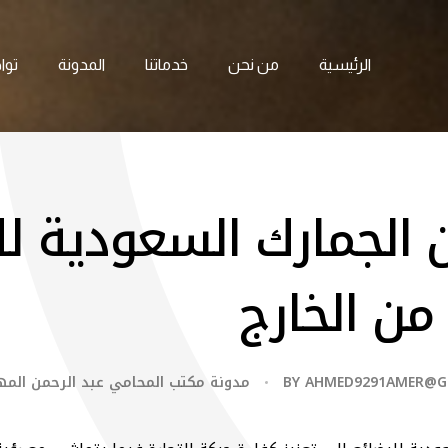
الرئيسية
من نحن
خدماتنا
المدونة
توا
 الجمارك السعودية لل
من الخارج
AHMED9291AMER@G
BY
مدونة مكتب المحامي عبد الرحمن الم