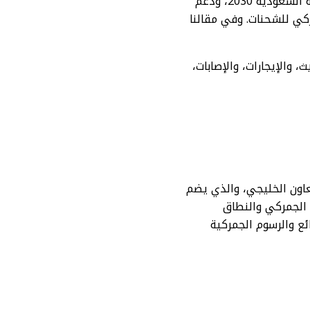
تهدف قوانين الجمارك السعودية للبضائع إلى تعزيز كفاءة حركة التجارة فيما يتماشى مع رؤية السعودية 2030، ودعم
ركي للشحنات. وفي مقالنا
 والإيجارات، والإصابات،
عاون الخليجي، والذي يضم
 الجمركي والنطاق
ئع والرسوم الجمركية