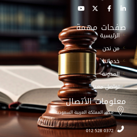
صفحات مهمة
الرئيسية
من نحن
خدماتنا
المدونة
تواصل معنا
معلومات الأتصال
مكة, المملكة العربية السعودية
0372 528 012