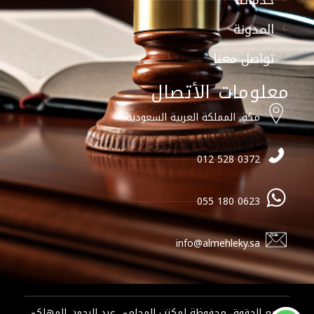
المدونة
تواصل معنا
معلومات الأتصال
مكة, المملكة العربية السعودية
0372 528 012
0623 180 055
info@almehleky.sa
جميع الحقوق محفوظة لمكتب المحامي عبد الرحمن المهلكي