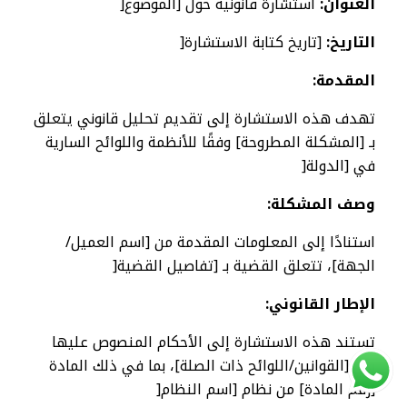
العنوان:
استشارة قانونية حول [الموضوع[
التاريخ:
[تاريخ كتابة الاستشارة[
المقدمة:
تهدف هذه الاستشارة إلى تقديم تحليل قانوني يتعلق
بـ [المشكلة المطروحة] وفقًا للأنظمة واللوائح السارية
في [الدولة[
وصف المشكلة:
استنادًا إلى المعلومات المقدمة من [اسم العميل/
الجهة]، تتعلق القضية بـ [تفاصيل القضية[
الإطار القانوني:
تستند هذه الاستشارة إلى الأحكام المنصوص عليها
في [القوانين/اللوائح ذات الصلة]، بما في ذلك المادة
[رقم المادة] من نظام [اسم النظام[