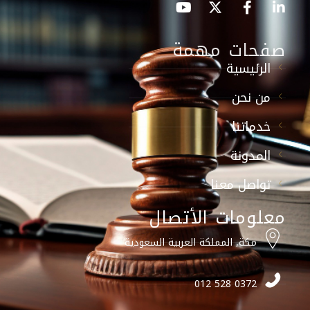
صفحات مهمة
الرئيسية
من نحن
خدماتنا
المدونة
تواصل معنا
معلومات الأتصال
مكة, المملكة العربية السعودية
0372 528 012