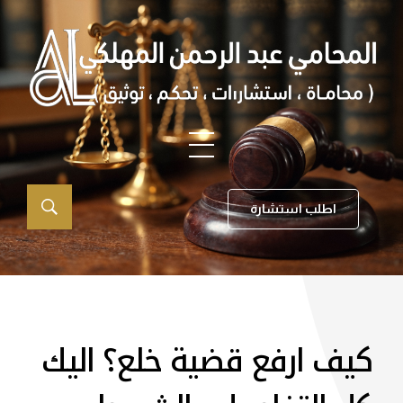
اطلب استشارة
كيف ارفع قضية خلع​؟ اليك