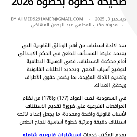
صحيحة خطوة بخطوة 2026
ديسمبر 3, 2025
AHMED9291AMER@GMAIL.COM
BY
مدونة مكتب المحامي عبد الرحمن المهلكي
تعد لائحة استئناف من أهم الوثائق القانونية التي
يعتمد عليها المستأنف للطعن في الحكم الابتدائي
أمام محكمة الاستئناف، فهي الوسيلة النظامية
لتوضيح أسباب الطعن، وتحديد الطلبات القانونية،
وتقديم الأدلة المؤيدة، بما يضمن حقوق الأطراف
ويحقق العدالة.
في السعودية، نصت المواد (177) و(178) من نظام
المرافعات الشرعية على ضرورة تقديم الاستئناف
لأسباب قانونية واضحة ومحددة، ما يجعل إعداد لائحة
استئناف دقيقة ومرتبة خطوة أساسية لنجاح الطعن.
يقدم المكتب خدمات
استشارات قانونية شاملة