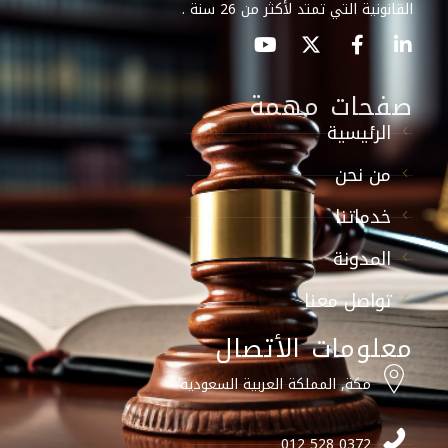
القانونية التي تمتد لأكثر من 26 سنة .
صفحات مهمة
الرئيسية
من نحن
خدماتنا
المدونة
تواصل معنا
معلومات الأتصال
مكة, المملكة العربية السعودية
0372 528 012