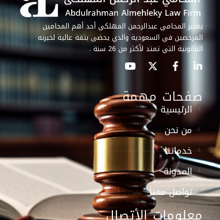
يعتبر المحامي عبدالرحمن المهلكي أحد أهم المحامين
المرخصين في السعودية والذي يحضى بثقة عالية لخبرته
القانونية التي تمتد لأكثر من 26 سنة .
صفحات مهمة
الرئيسية
من نحن
خدماتنا
المدونة
تواصل معنا
معلومات الأتصال