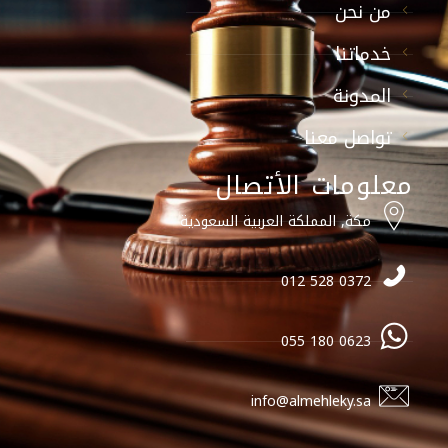
من نحن
خدماتنا
المدونة
تواصل معنا
معلومات الأتصال
مكة, المملكة العربية السعودية
0372 528 012
0623 180 055
info@almehleky.sa