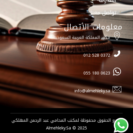
المدونة
تواصل معنا
معلومات الأتصال
مكة, المملكة العربية السعودية
0372 528 012
0623 180 055
info@almehleky.sa
جميع الحقوق محفوظة لمكتب المحامي عبد الرحمن المهلكي
2025 © Almehleky.sa