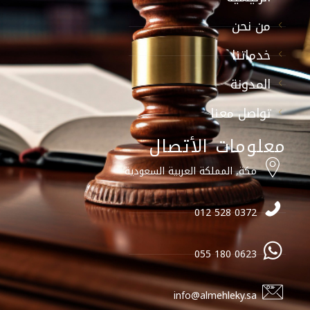
من نحن
خدماتنا
المدونة
تواصل معنا
معلومات الأتصال
مكة, المملكة العربية السعودية
0372 528 012
0623 180 055
info@almehleky.sa