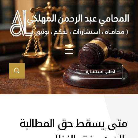
اطلب استشارة
متى يسقط حق المطالبة