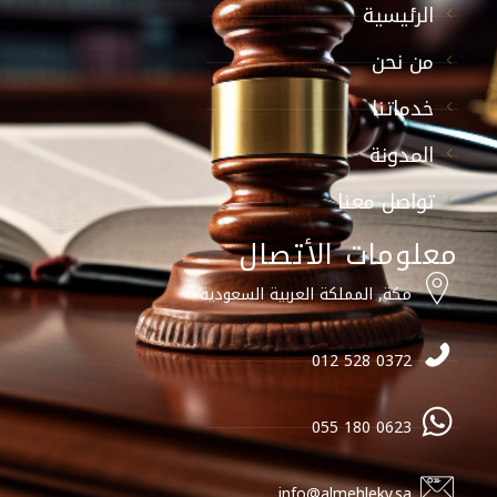
الرئيسية
من نحن
خدماتنا
المدونة
تواصل معنا
معلومات الأتصال
مكة, المملكة العربية السعودية
0372 528 012
0623 180 055
info@almehleky.sa