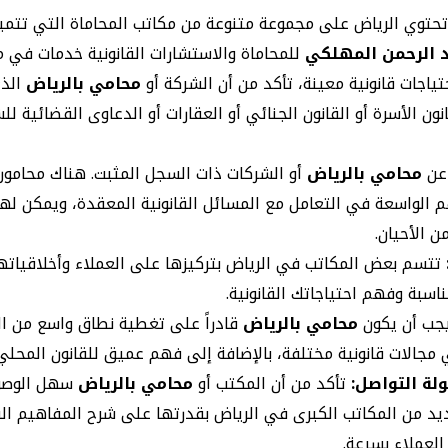
حتوي الرياض على مجموعة متنوعة من مكاتب المحاماة التي تتمي
 الرحمن المهلكي
للمحاماة والاستشارات القانونية خدمات في مج
حتياجات قانونية معينة، تأكد من أن الشركة أو
محامي بالرياض
الذ
ون الأسرة أو القانون الجنائي أو العقارات أو الدعاوى القضائية ل
عن
محامي بالرياض
أو الشركات ذات السجل المثبت. هناك محامون
الواسعة في التعامل مع المسائل القانونية المعقدة، ويمكن لهؤ
 الأحيان.
تتسم بعض المكاتب في الرياض بتركيزها على العملاء وأخلاقياته
سبة وفهم احتياجاتك القانونية.
جب أن يكون
محامي بالرياض
قادراً على تغطية نطاق واسع من الخ
مجالات قانونية مختلفة، بالإضافة إلى فهم عميق للقانون المحلي
لة التواصل:
تأكد من أن المكتب أو
محامي بالرياض
سهل الوصول
يد من المكاتب الكبرى في الرياض بقدرتها على شرح المفاهيم الق
العملاء بسرعة.