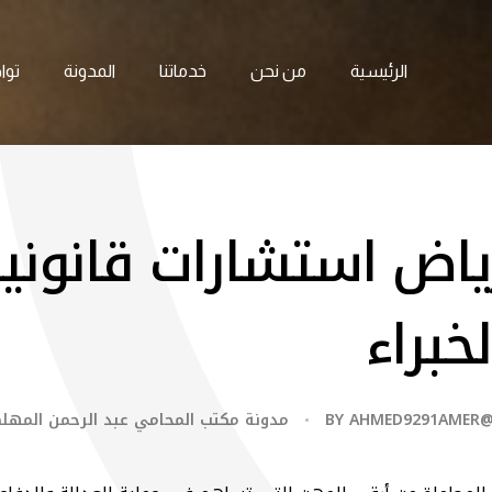
الرئيسية
من نحن
خدماتنا
المدونة
توا
ياض استشارات قانوني
خبراء
AHMED9291AMER
BY
مدونة مكتب المحامي عبد الرحمن المهل