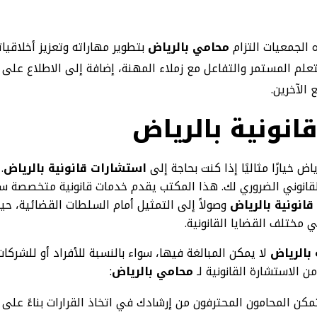
لجمعيات التزام
محامي بالرياض
بتطوير مهاراته وتعزيز أخلاقيات
لتعلم المستمر والتفاعل مع زملاء المهنة، إضافة إلى الاطلاع على
 الآخرين.
انونية بالرياض
ض خيارًا مثاليًا إذا كنت بحاجة إلى
استشارات قانونية بالرياض
.
قانوني الضروري لك. هذا المكتب يقدم خدمات قانونية متخصصة سوا
انونية بالرياض
وصولاً إلى التمثيل أمام السلطات القضائية، ح
 مختلف القضايا القانونية.
بالرياض
لا يمكن المبالغة فيها، سواء بالنسبة للأفراد أو للشركا
ن الاستشارة القانونية لـ
محامي بالرياض
:
كن المحامون المحترفون من إرشادك في اتخاذ القرارات بناءً عل