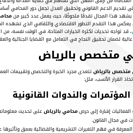
 المحاماة من أرقى المهن التي تساهم في حماية العدالة والدفاع
لى تقديم الدعم القانوني وتحقيق العدل تجعل دور المحامي أساس
 يشهد هذا المجال تقدمًا ملحوظًا، حيث يعمل عدد كبير من
محامي
. يعكس هذا التقدم التطور الاقتصادي والثقافي الذي تشهده الم
، قد تواجه تحديات لكثرة الخيارات المتاحة. في الوقت نفسه، من ا
لية لضمان تحقيق النجاح في التعامل مع القضايا الجنائية والعقار
ي متخصص بالرياض
متخصص بالرياض
تتعدى مجرد الخبرة والتخصص وتقييمات العملا
اذ القرار الأنسب، مثل:
لمؤتمرات والندوات القانونية
الفعاليات إشارة إلى حرص
محامي بالرياض
على تحديث معلوماته ب
ت في مجال القانون.
معرفة في فهم التغيرات التشريعية والقضائية بعمق وتأثيرها عل