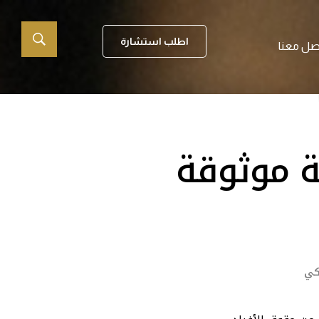
اطلب استشارة
صل معنا
ة موثوقة
كي