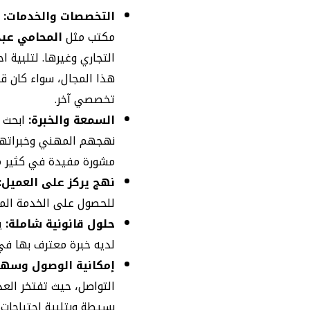
التخصصات والخدمات:
ت
مكتب مثل
المحامي عبد
التجاري وغيرها. لتلبية ا
هذا المجال، سواء كان قان
تخصصي آخر.
السمعة والخبرة:
ابحث 
نهجهم المهني وخبراتهم 
مشورة مفيدة في كثير من
نهج يركز على العميل:
للحصول على الخدمة المنا
حلول قانونية شاملة:
ي
لديه خبرة معترف بها في 
إمكانية الوصول وسهو
التواصل، حيث تفتخر العد
بسيطة وبتلبية احتياجات 