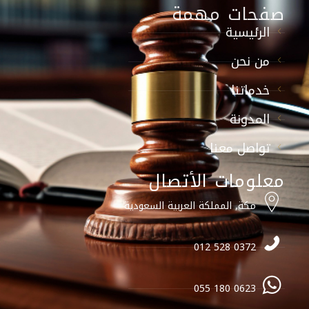
صفحات مهمة
الرئيسية
من نحن
خدماتنا
المدونة
تواصل معنا
معلومات الأتصال
مكة, المملكة العربية السعودية
0372 528 012
0623 180 055