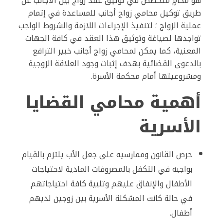
هو محامٍ متخصص في توثيق عقد زواج بين الأجانب عن
طريق توكيل محامي زواج أجانب للمساعدة في إتمام
عملية الزواج ؛ لتنفيذ الإجراءات اللازمة والشروط الواجب
تواجدها لصياغة وتوثيق هذا العقد في كافة الجهات
المعنية، كما يمكن لمحامي زواج أجانب خبير الترافع
بالدعوى القضائية بهدف إثبات وجود العلاقة الزوجية
ومشروعيتها أمام محكمة الأسرة.
أهمية محامي القضايا
الأسرية
حرص القانون وممارسيه على جعل الأب يلتزم بالقيام
بواجبه في التكفل بالمصروفات المادية لاحتياجات
الأطفال والإنفاق عليهم وتلبية كافة احتياجاتهم
في حالة كانت المشكلة الأسرية بين زوجين لديهم
أطفال.