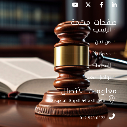
صفحات مهمة
الرئيسية
من نحن
خدماتنا
المدونة
تواصل معنا
معلومات الأتصال
مكة, المملكة العربية السعودية
0372 528 012