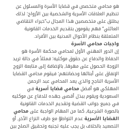
هو محامي متخصص في قضايا الأسرة والمسئول عن
تنظيم العلاقات الأسرية والشخصية بين الأزواج؛ لذلك
يطلق على متخصصين هذا المجال ب”خبراء التقاضي
العائلي” فهم يقومون بتقديم الخدمات القانونية
المتعلقة بنظام الأحوال المدنية بين الأفراد.
واجبات محامي الأسرة
إن الدور المهني الأول لمحامي محكمة الأسرة هو
الحفاظ والدفاع عن حقوق موكليه؛ فمثلاً في حالة تريد
الزوجة الحصول على مهرها, بالإضافة إلى متابعة الزوج
الإنفاق على أبنائها وحضانتهم؛ فيقوم محامي القضايا
الأسرية الناجح والذي يعد المحامي عبد الرحمن
المهلكي هو أفضل
محامي قضايا أسرية
في
السعودية ويقوم ببذل أقصى جهده للدفاع عن موكليه
في جميع جوانب القضية وتقديم الخدمات القانونية
بالصورة الشرعية, كما من المهام الواجبة على
محامي
القضايا الأسرية
عدم التواطؤ مع طرف النزاع الآخر, أو
التصعيد بالخلاف بل يجب عليه تجنبه وتحقيق الصلح بين