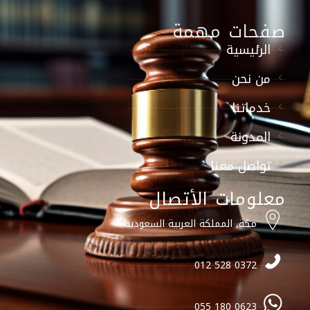
صفحات مهمة
الرئيسية
من نحن
خدماتنا
المدونة
تواصل معنا
معلومات الأتصال
مكة, المملكة العربية السعودية
0372 528 012
0623 180 055