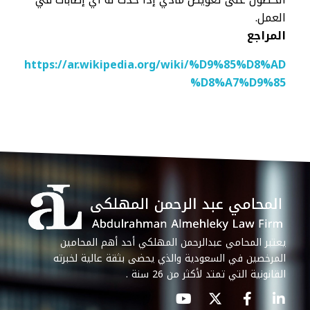
العمل.
المراجع
https://ar.wikipedia.org/wiki/%D9%85%D8%AD
%D8%A7%D9%85
يعتبر المحامي عبدالرحمن المهلكي أحد أهم المحامين
المرخصين في السعودية والذي يحضى بثقة عالية لخبرته
القانونية التي تمتد لأكثر من 26 سنة .