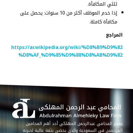
ثلثي المكافأة.
إذا خدم الموظف أكثر من 10 سنوات: يحصل على
مكافأة كاملة.
المراجع
https://ar.wikipedia.org/wiki/%D8%B9%D9%82
%D8%AF_%D9%85%D9%88%D8%AB%D9%82
يعتبر المحامي عبدالرحمن المهلكي أحد أهم المحامين
المرخصين في السعودية والذي يحضى بثقة عالية لخبرته