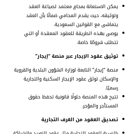
يمكن الاستعانة بمحامٍ معتمد لصياغة العقد
وتوثيقه، حيث يقدم المحامي ضمانًا بأن العقد
يتماشى مع القوانين السعودية.
يوصى بهذه الطريقة للعقود المعقدة أو التي
تتطلب شروطًا خاصة.
توثيق عقود الإيجار عبر منصة “إيجار”
منصة “إيجار” التابعة لوزارة الشؤون البلدية والقروية
والإسكان توثق عقود الإيجار السكنية والتجارية
رسميًا.
تتيح هذه المنصة حلولًا قانونية تحفظ حقوق
المستأجر والمؤجر.
تصديق العقود من الغرف التجارية
بالنسبة للعقود التجارية مثل عقود التوريد والشراكة