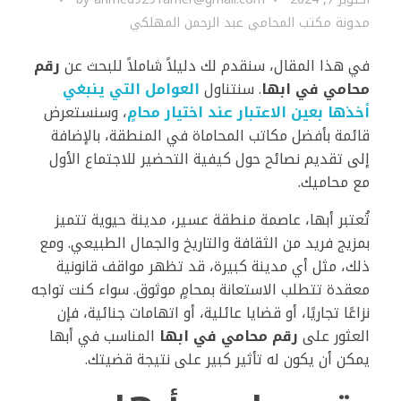
مدونة مكتب المحامي عبد الرحمن المهلكي
في هذا المقال، سنقدم لك دليلاً شاملاً للبحث عن
رقم
محامي في ابها
. سنتناول
العوامل التي ينبغي
أخذها بعين الاعتبار عند اختيار محامٍ
، وسنستعرض
قائمة بأفضل مكاتب المحاماة في المنطقة، بالإضافة
إلى تقديم نصائح حول كيفية التحضير للاجتماع الأول
مع محاميك.
تُعتبر أبها، عاصمة منطقة عسير، مدينة حيوية تتميز
بمزيج فريد من الثقافة والتاريخ والجمال الطبيعي. ومع
ذلك، مثل أي مدينة كبيرة، قد تظهر مواقف قانونية
معقدة تتطلب الاستعانة بمحامٍ موثوق. سواء كنت تواجه
نزاعًا تجاريًا، أو قضايا عائلية، أو اتهامات جنائية، فإن
العثور على
رقم محامي في ابها
المناسب في أبها
يمكن أن يكون له تأثير كبير على نتيجة قضيتك.