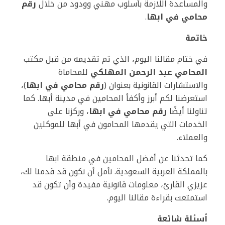
والمساعدة اللازمة بأسلوب مهني وودود من خلال
رقم
محامي في ابها
.
خاتمة
في ختام مقالنا اليوم، الذي تم تقديمه من قبل مكتب
المحامي عبد الرحمن المهلكي
للمحاماة
والاستشارات القانونية بعنوان (
رقم محامي في ابها
)،
استعرضنا لكم أبرز وأكفأ المحامين في مدينة أبها. كما
تناولنا أيضًا
رقم محامي في ابها
، وركزنا على
الخدمات التي يقدمها المحامون في أبها للموكلين
والعملاء.
كما تحدثنا عن أفضل المحامين في منطقة ابها
بالمملكة العربية السعودية. نأمل أن نكون قد قدمنا لك،
عزيزي القارئ، معلومات قانونية مفيدة وأن تكون قد
استمتعت بقراءة مقالنا اليوم.
أسئلة شائعة